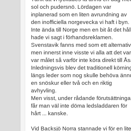
sol och pudersnö. Lördagen var
inplanerad som en liten avrundning av
den inofficiella norgevecka vi haft i byn.
Inte ända till Norge men en bit åt det hål
hade vi sagt i förhandsreklamen.
Svenstavik fanns med som ett alternativ
men innerst inne visste vi alla att det v
var målet så varför inte köra direkt till 
Inledningsvis blev det traditionell körnin
längs leder som nog skulle behöva änn
en snöskur eller två och en riktig
avhyvling.
Men visst, under rådande förutsättninga
får man väl inte döma ledsladdaren för
hårt ... kanske.
Vid Backsjö Norra stannade vi för en li