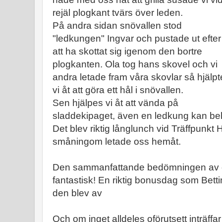
rejäl plogkant tvärs över leden.
På andra sidan snövallen stod
"ledkungen" Ingvar och pustade ut efter
att ha skottat sig igenom den bortre
plogkanten. Ola tog hans skovel och vi
andra letade fram våra skovlar så hjälpt
vi åt att göra ett hål i snövallen.
Sen hjälpes vi åt att vända på
sladdekipaget, även en ledkung kan be
Det blev riktig långlunch vid Träffpunkt 
småningom letade oss hemåt.
Den sammanfattande bedömningen av da
fantastisk! En riktig bonusdag som Betti
den blev av
Och om inget alldeles oförutsett inträffar 