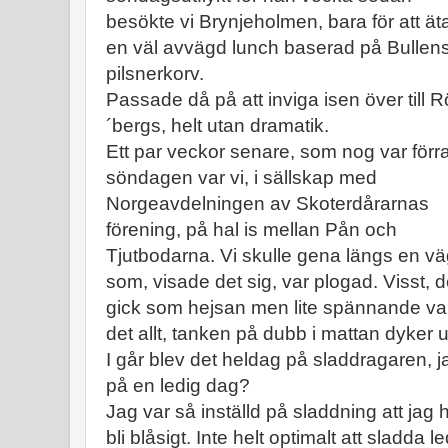
besökte vi Brynjeholmen, bara för att ät
en väl avvägd lunch baserad på Bullen
pilsnerkorv.
Passade då på att inviga isen över till R
´bergs, helt utan dramatik.
Ett par veckor senare, som nog var förr
söndagen var vi, i sällskap med
Norgeavdelningen av Skoterdårarnas
förening, på hal is mellan Pån och
Tjutbodarna. Vi skulle gena längs en v
som, visade det sig, var plogad. Visst, d
gick som hejsan men lite spännande va
det allt, tanken på dubb i mattan dyker up
I går blev det heldag på sladdragaren, 
på en ledig dag?
Jag var så inställd på sladdning att jag h
bli blåsigt. Inte helt optimalt att sladda 