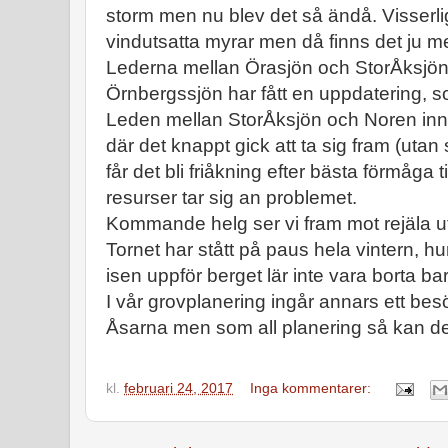
storm men nu blev det så ändå. Visserlig
vindutsatta myrar men då finns det ju m
Lederna mellan Örasjön och StorÅksjön sa
Örnbergssjön har fått en uppdatering, 
Leden mellan StorÅksjön och Noren inne
där det knappt gick att ta sig fram (uta
får det bli friåkning efter bästa förmåga 
resurser tar sig an problemet.
Kommande helg ser vi fram mot rejäla ut
Tornet har stått på paus hela vintern, hur 
isen uppför berget lär inte vara borta ba
I vår grovplanering ingår annars ett bes
Åsarna men som all planering så kan den
kl.
februari 24, 2017
Inga kommentarer: