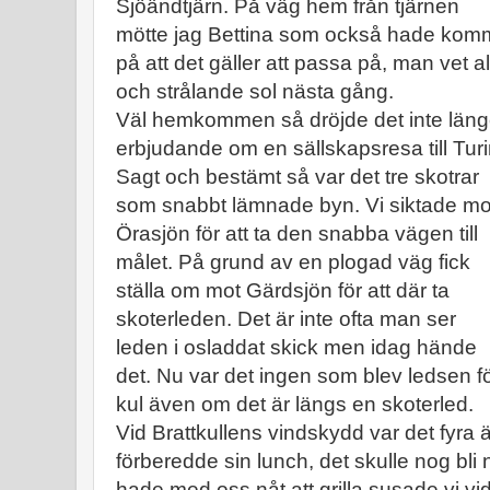
Sjöändtjärn. På väg hem från tjärnen
mötte jag Bettina som också hade komm
på att det gäller att passa på, man vet 
och strålande sol nästa gång.
Väl hemkommen så dröjde det inte länge
erbjudande om en sällskapsresa till Tur
Sagt och bestämt så var det tre skotrar
som snabbt lämnade byn. Vi siktade mo
Örasjön för att ta den snabba vägen till
målet. På grund av en plogad väg fick
ställa om mot Gärdsjön för att där ta
skoterleden. Det är inte ofta man ser
leden i osladdat skick men idag hände
det. Nu var det ingen som blev ledsen för
kul även om det är längs en skoterled.
Vid Brattkullens vindskydd var det fyra
förberedde sin lunch, det skulle nog bli nå
hade med oss nåt att grilla susade vi vida