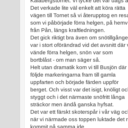
Kälabergstornet. Vi tycke det var dags a
Det verkade lite väl enkelt att köra rätta
vägen till Tornet så vi återupptog en res
som vi påbörjade förra helgen, på hem
från Pån, längs kraftledningen.
Det gick riktigt bra även om snötillgång
var i stort oförändrad vid det avsnitt där 
vände förra helgen, snön var som
bortblåst - om man säger så.
Helt utan dramatik kom vi till Busjön där 
följde markeringarna fram till gamla
uppfarten och började färden uppför
berget. Och visst var det isigt, knöligt o
styggt och i det närmaste snöfritt långa
sträckor men ändå ganska hyfsat.
Det var ett färskt skoterspår i vår väg o
när vi närmade oss toppen luktade det r
kommit på samma ide.