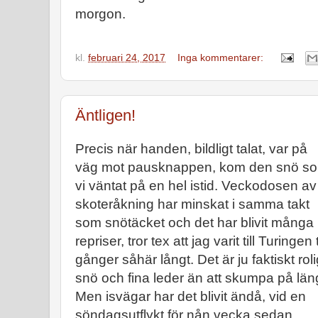
morgon.
kl.
februari 24, 2017
Inga kommentarer:
Äntligen!
Precis när handen, bildligt talat, var på
väg mot pausknappen, kom den snö s
vi väntat på en hel istid. Veckodosen av
skoteråkning har minskat i samma takt
som snötäcket och det har blivit många
repriser, tror tex att jag varit till Turingen 
gånger såhär långt. Det är ju faktiskt rol
snö och fina leder än att skumpa på län
Men isvägar har det blivit ändå, vid en
söndagsutflykt för nån vecka sedan